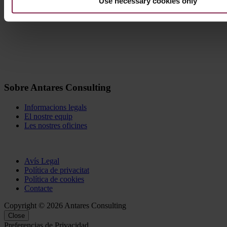
Use necessary cookies only
Idioma
: Castellà
Sobre Antares Consulting
Informacions legals
El nostre equip
Les nostres oficines
Avís Legal
Política de privacitat
Política de cookies
Contacte
Copyright © 2026 Antares Consulting
Close
Preferencias de Privacidad