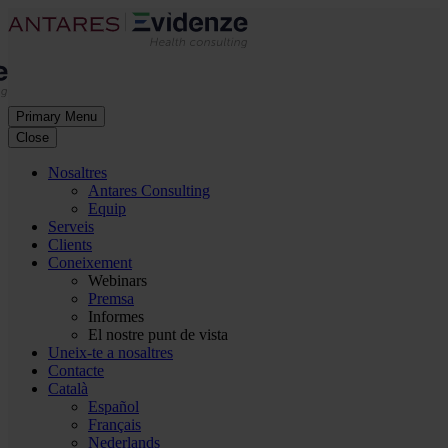
Primary Menu
Close
Nosaltres
Antares Consulting
Equip
Serveis
Clients
Coneixement
Webinars
Premsa
Informes
El nostre punt de vista
Uneix-te a nosaltres
Contacte
Català
Español
Français
Nederlands