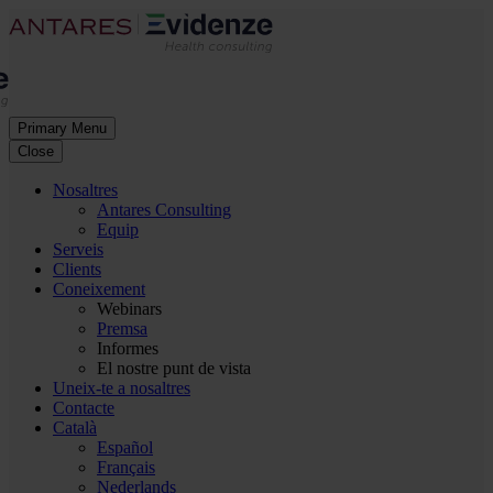
Primary Menu
Close
Nosaltres
Antares Consulting
Equip
Serveis
Clients
Coneixement
Webinars
Premsa
Informes
El nostre punt de vista
Uneix-te a nosaltres
Contacte
Català
Español
Français
Nederlands