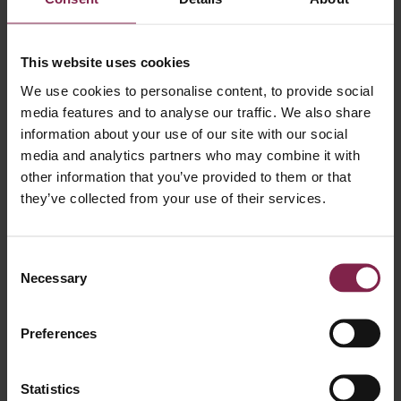
Les dades relatives a noms, cognoms i
números de compte a entitats bancàries, i
en cas de requeriment, a
This website uses cookies
Destinataris
administracions, organismes o autoritats
públiques en l’exercici de les seves
We use cookies to personalise content, to provide social
funcions o per donar compliment a una
media features and to analyse our traffic. We also share
obligació legal.
information about your use of our site with our social
Accedir a les dades, rectificar-les,
suprimir-les, sol·licitar la portabilitat,
media and analytics partners who may combine it with
Drets
oposar-se al tractament i sol·licitar la
other information that you’ve provided to them or that
limitació del seu tractament
they’ve collected from your use of their services.
Podeu consultar la informació addicional
Informació
i detallada sobre protecció de dades en el
addicional
link següent:
Accedir
Consent
Necessary
Selection
3. RECURSOS HUMANS
Preferences
Informació bàsica sobre protecció de dades
Activitat
RECURSOS HUMANS
Statistics