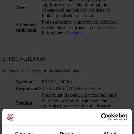
suprimir-les, sol·licitar la portabilitat,
Drets
oposar-se al tractament i sol·licitar la
limitació del seu tractament.
Podeu consultar la informació addicional
Informació
i detallada sobre protecció de dades en el
addicional
link següent:
Accedir
2.
PROVEÏDORS
Informació bàsica sobre protecció de dades
Activitat
PROVEÏDORS
Responsable
ANTARES CONSULTING SL
Possibilitar el contacte professional amb
el proveïdor i formalitzar, executar,
Finalitat
controlar i fer el seguiment del servei
contractat.
Compliment d’obligacions legals,
Base
execució d’un contracte entre empresa i
Jurídica
interessat i satisfacció d’interès legítim
Consent
Details
About
de l’empresa.