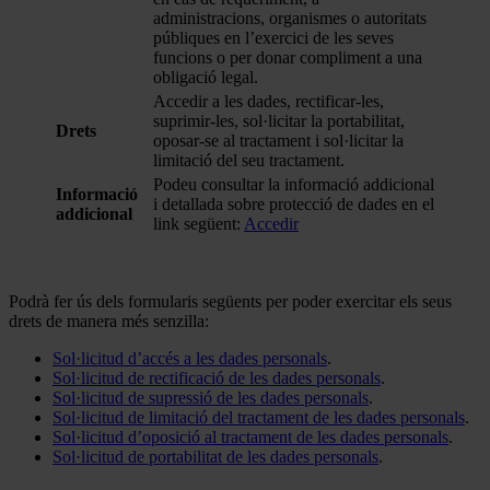
administracions, organismes o autoritats
públiques en l’exercici de les seves
funcions o per donar compliment a una
obligació legal.
Accedir a les dades, rectificar-les,
suprimir-les, sol·licitar la portabilitat,
Drets
oposar-se al tractament i sol·licitar la
limitació del seu tractament.
Podeu consultar la informació addicional
Informació
i detallada sobre protecció de dades en el
addicional
link següent:
Accedir
Podrà fer ús dels formularis següents per poder exercitar els seus
drets de manera més senzilla:
Sol·licitud d’accés a les dades personals
.
Sol·licitud de rectificació de les dades personals
.
Sol·licitud de supressió de les dades personals
.
Sol·licitud de limitació del tractament de les dades personals
.
Sol·licitud d’oposició al tractament de les dades personals
.
Sol·licitud de portabilitat de les dades personals
.