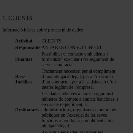
1.
CLIENTS
Informació bàsica sobre protecció de dades
Activitat
CLIENTS
Responsable
ANTARES CONSULTING SL
Possibilitar el contacte amb clients i
Finalitat
formalitzar, executar i fer seguiment de
serveis contractats.
Tractament necessari per al compliment
Base
d’una obligació legal, per a l’execució
Jurídica
d’un contracte i per a la satisfacció d’un
interès legítim de l’empresa.
Les dades relatives a noms, cognoms i
números de compte a entitats bancàries, i
en cas de requeriment, a
Destinataris
administracions, organismes o autoritats
públiques en l’exercici de les seves
funcions o per donar compliment a una
obligació legal.
Accedir a les dades, rectificar-les,