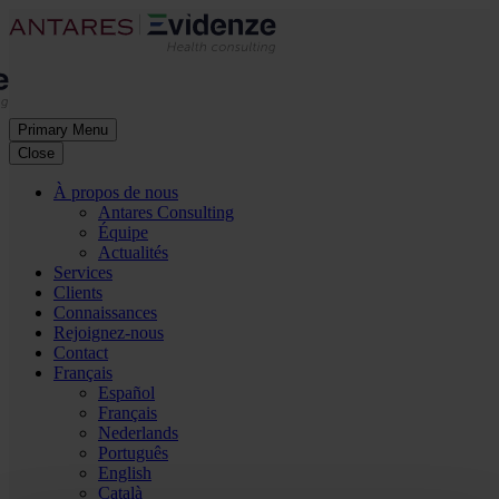
Primary Menu
Close
À propos de nous
Antares Consulting
Équipe
Actualités
Services
Clients
Connaissances
Rejoignez-nous
Contact
Français
Español
Français
Nederlands
Português
English
Català