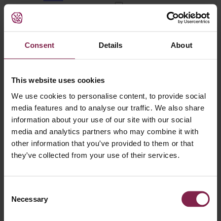
Consent
Details
About
This website uses cookies
We use cookies to personalise content, to provide social
media features and to analyse our traffic. We also share
information about your use of our site with our social
media and analytics partners who may combine it with
Congrès Xpatient : expériences
other information that you’ve provided to them or that
et participation des patients
they’ve collected from your use of their services.
Consent
mercredi, 30 septembre 2020
Necessary
Selection
(…) Eduard Portella, président d’Antares Consulting et vice-