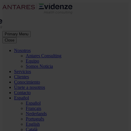
Primary Menu
Close
Nosotros
Antares Consulting
Equipo
Somos Noticia
Servicios
Clientes
Conocimiento
Únete a nosotros
Contacto
Español
Español
Français
Nederlands
Português
English
Català