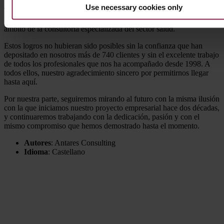
Use necessary cookies only
Todo ello, a lo largo de estos 20 años de recorrido, nos ha llevado a
posicionarnos como compañía líder y referente internacional en el
ámbito de la consultoría especializada del sector salud.
Estos logros no hubieran sido posibles sin la confianza que han
depositado en nosotros más de 740 clientes y sin el excelente trabajo
de todos los profesionales que nos ha acompañado desde 1998. A
todos ellos, nuestro agradecimiento sincero por permitirnos llegar
hasta aquí.
Por nuestra parte, seguiremos mirando al futuro con la misma ilusión
con la que iniciamos nuestro proyecto empresarial hace dos décadas,
y continuaremos trabajando con la dedicación, pasión y con el
mismo compromiso que hemos demostrado hasta el momento.
Autores
: Antares Consulting
Idioma
: Castellano