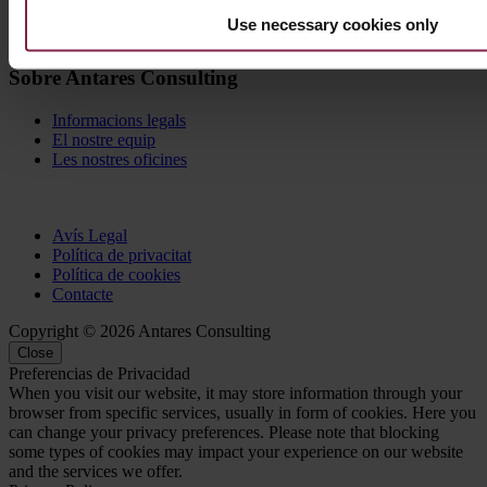
Use necessary cookies only
Sobre Antares Consulting
Informacions legals
El nostre equip
Les nostres oficines
Avís Legal
Política de privacitat
Política de cookies
Contacte
Copyright © 2026 Antares Consulting
Close
Preferencias de Privacidad
When you visit our website, it may store information through your
browser from specific services, usually in form of cookies. Here you
can change your privacy preferences. Please note that blocking
some types of cookies may impact your experience on our website
and the services we offer.