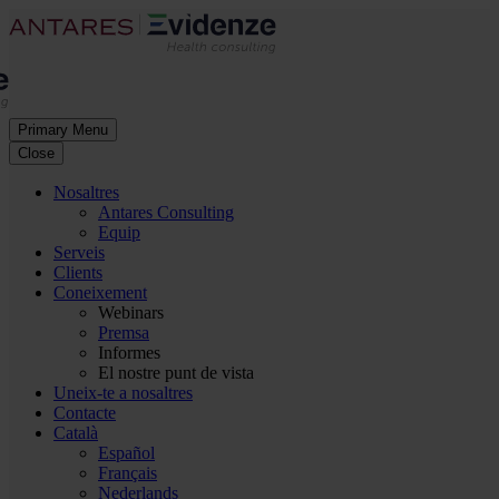
Primary Menu
Close
Nosaltres
Antares Consulting
Equip
Serveis
Clients
Coneixement
Webinars
Premsa
Informes
El nostre punt de vista
Uneix-te a nosaltres
Contacte
Català
Español
Français
Nederlands